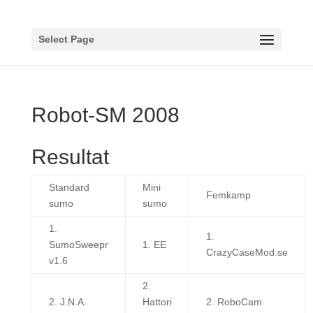
Select Page
Robot-SM 2008
Resultat
Standard
Mini
Femkamp
sumo
sumo
1.
1.
SumoSweepr
1. EE
CrazyCaseMod.se
v1.6
2.
2. J.N.A.
Hattori
2. RoboCam