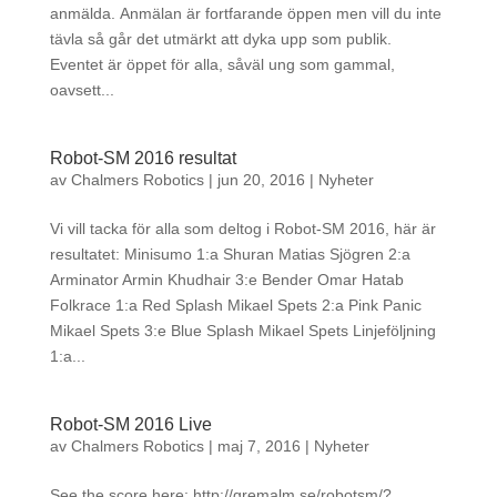
anmälda. Anmälan är fortfarande öppen men vill du inte
tävla så går det utmärkt att dyka upp som publik.
Eventet är öppet för alla, såväl ung som gammal,
oavsett...
Robot-SM 2016 resultat
av
Chalmers Robotics
|
jun 20, 2016
|
Nyheter
Vi vill tacka för alla som deltog i Robot-SM 2016, här är
resultatet: Minisumo 1:a Shuran Matias Sjögren 2:a
Arminator Armin Khudhair 3:e Bender Omar Hatab
Folkrace 1:a Red Splash Mikael Spets 2:a Pink Panic
Mikael Spets 3:e Blue Splash Mikael Spets Linjeföljning
1:a...
Robot-SM 2016 Live
av
Chalmers Robotics
|
maj 7, 2016
|
Nyheter
See the score here: http://gremalm.se/robotsm/?